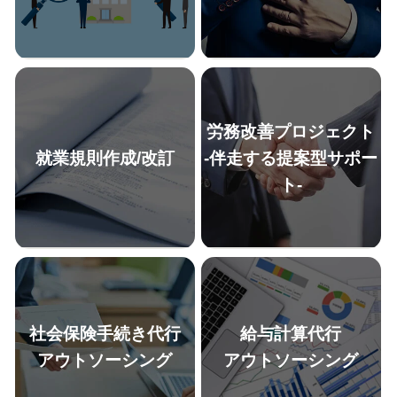
労務改善プロジェクト
就業規則作成/改訂
-伴走する提案型サポー
ト-
「経営リスク削減のためにも、
迅速なレスポンスで、人事労務
定着率向上のためにも労務リス
の課題解決と人事部長がすぐと
クを削減したいが、何から手を
なりにいるような安心感を提供
つければいいかわからない」、
いたします。基本的な相談か
「働き方改革関連法、その他労
ら、目の前で起きている権利の
働法の改正に対応できているか
主張、トラブルの火消しの初動
不安」という経営者・人事労務
対応のための相談等にご対応い
社会保険手続き代行
給与計算代行
担当者の方はまずは「労務監
たします。その他、経営者や人
査」で現状を可視化することを
事労務担当者が知っておくべき
アウトソーシング
アウトソーシング
推奨いたします。
法改正の情報をタイムリーにお
伝えいたします。