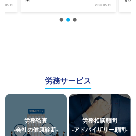
2026.05.11
202
労務サービス
労務監査
労務相談顧問
-会社の健康診断-
-アドバイザリー顧問-