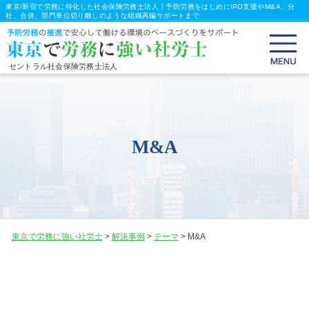
東京/新宿で労務に特化した社会保険労務士法人┃予防労務をはじめにIPO支援やM&A、分
社、合併、部門単位切り離しのような組織再編サポートまで
セントラル社会保険労務士法人
M&A
東京で労務に強い社労士
>
解決事例
>
テーマ
>
M&A