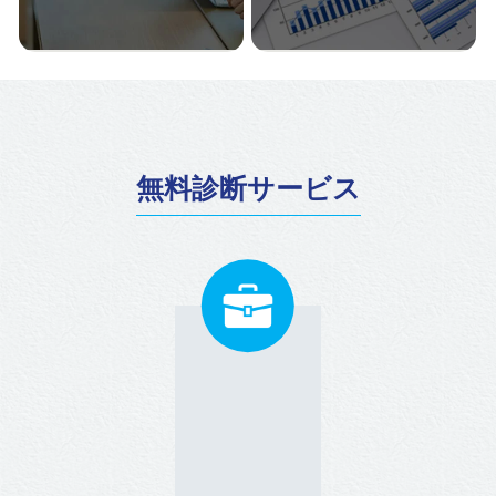
就業規則の雛形はインターネッ
労務監査の結果に基づき、貴社
トで手に入る時代です。そのよ
の人事労務の課題の優先順位を
うな時代だからこそ、専門家が
付け、毎月、伴走しながら改善
貴社の状況によってオーダーメ
サポートをいたします。
イドで作成するリスクヘッジ型
の就業規則を大切にしていま
す。選べる3プラン式にすること
で、貴社のご要望にも合わせや
無料診断サービス
すいメニューにしています。
国の方針で効率化されていると
100名～300名など数百名規模の
はいえ、まだまだ社会保険手続
給与計算にご対応いたします。
きは煩雑です。本業に注力いた
企業の特徴にあわせた業務フロ
だくためにも当法人は社会保険
ーの構築、年間業務カレンダー
手続きのアウトソーシングをサ
にて作業スケジュールを提示し
ービスとして提供しておりま
ています。給与計算業務を確実
す。
かつスムーズに行うため、業務
フロー変更などご提案いただい
た場合、業務効率化・改善等に
向けてサポートしています。