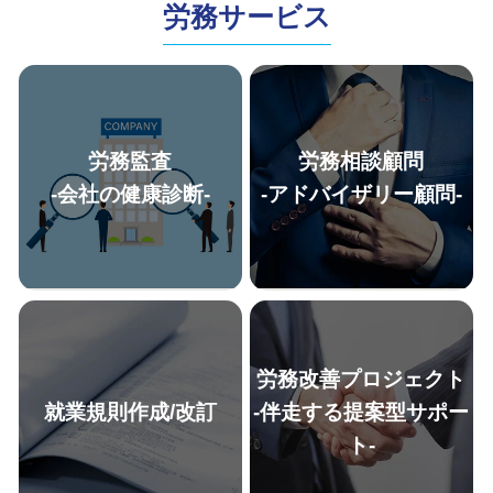
労務サービス
労務監査
労務相談顧問
-会社の健康診断-
-アドバイザリー顧問-
労務改善プロジェクト
就業規則作成/改訂
-伴走する提案型サポー
ト-
「経営リスク削減のためにも、
迅速なレスポンスで、人事労務