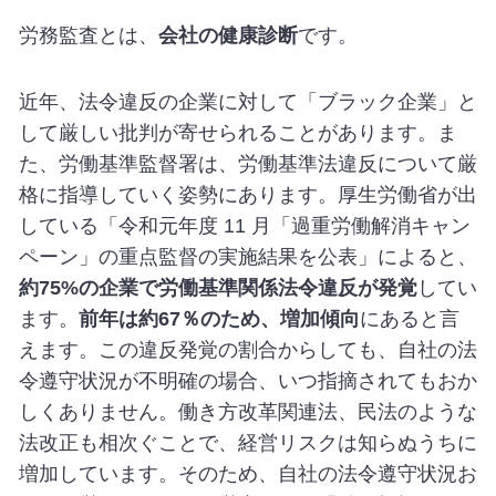
労務監査とは、
会社の健康診断
です。
近年、法令違反の企業に対して「ブラック企業」と
して厳しい批判が寄せられることがあります。ま
た、労働基準監督署は、労働基準法違反について厳
格に指導していく姿勢にあります。厚生労働省が出
している「令和元年度 11 月「過重労働解消キャン
ペーン」の重点監督の実施結果を公表」によると、
約75%の企業で労働基準関係法令違反が発覚
してい
ます。
前年は約67％のため、増加傾向
にあると言
えます。この違反発覚の割合からしても、自社の法
令遵守状況が不明確の場合、いつ指摘されてもおか
しくありません。働き方改革関連法、民法のような
法改正も相次ぐことで、経営リスクは知らぬうちに
増加しています。そのため、自社の法令遵守状況お