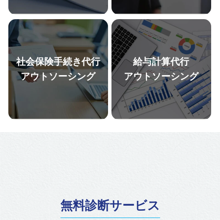
定着率向上のためにも労務リス
の課題解決と人事部長がすぐと
クを削減したいが、何から手を
なりにいるような安心感を提供
つければいいかわからない」、
いたします。基本的な相談か
「働き方改革関連法、その他労
ら、目の前で起きている権利の
働法の改正に対応できているか
主張、トラブルの火消しの初動
不安」という経営者・人事労務
対応のための相談等にご対応い
社会保険手続き代行
給与計算代行
担当者の方はまずは「労務監
たします。その他、経営者や人
査」で現状を可視化することを
事労務担当者が知っておくべき
アウトソーシング
アウトソーシング
推奨いたします。
法改正の情報をタイムリーにお
伝えいたします。
就業規則の雛形はインターネッ
労務監査の結果に基づき、貴社
トで手に入る時代です。そのよ
の人事労務の課題の優先順位を
うな時代だからこそ、専門家が
付け、毎月、伴走しながら改善
貴社の状況によってオーダーメ
サポートをいたします。
イドで作成するリスクヘッジ型
の就業規則を大切にしていま
す。選べる3プラン式にすること
で、貴社のご要望にも合わせや
すいメニューにしています。
無料診断サービス
国の方針で効率化されていると
100名～300名など数百名規模の
はいえ、まだまだ社会保険手続
給与計算にご対応いたします。