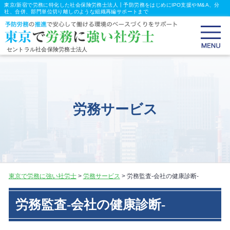
東京/新宿で労務に特化した社会保険労務士法人┃予防労務をはじめにIPO支援やM&A、分
社、合併、部門単位切り離しのような組織再編サポートまで
セントラル社会保険労務士法人
労務サービス
東京で労務に強い社労士
>
労務サービス
>
労務監査-会社の健康診断-
労務監査-会社の健康診断-