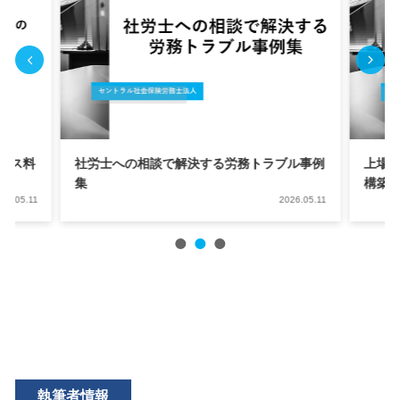
ル事例
上場(IPO)基準を満たすための労務管理体制
セン
構築のポイント
金表
26.05.11
2026.05.11
執筆者情報