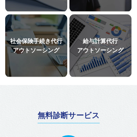
定着率向上のためにも労務リス
の課題解決と人事部長がすぐと
クを削減したいが、何から手を
なりにいるような安心感を提供
つければいいかわからない」、
いたします。基本的な相談か
「働き方改革関連法、その他労
ら、目の前で起きている権利の
働法の改正に対応できているか
主張、トラブルの火消しの初動
不安」という経営者・人事労務
対応のための相談等にご対応い
社会保険手続き代行
給与計算代行
担当者の方はまずは「労務監
たします。その他、経営者や人
査」で現状を可視化することを
事労務担当者が知っておくべき
アウトソーシング
アウトソーシング
推奨いたします。
法改正の情報をタイムリーにお
伝えいたします。
就業規則の雛形はインターネッ
労務監査の結果に基づき、貴社
トで手に入る時代です。そのよ
の人事労務の課題の優先順位を
うな時代だからこそ、専門家が
付け、毎月、伴走しながら改善
貴社の状況によってオーダーメ
サポートをいたします。
イドで作成するリスクヘッジ型
の就業規則を大切にしていま
す。選べる3プラン式にすること
で、貴社のご要望にも合わせや
無料診断サービス
すいメニューにしています。
国の方針で効率化されていると
100名～300名など数百名規模の
はいえ、まだまだ社会保険手続
給与計算にご対応いたします。