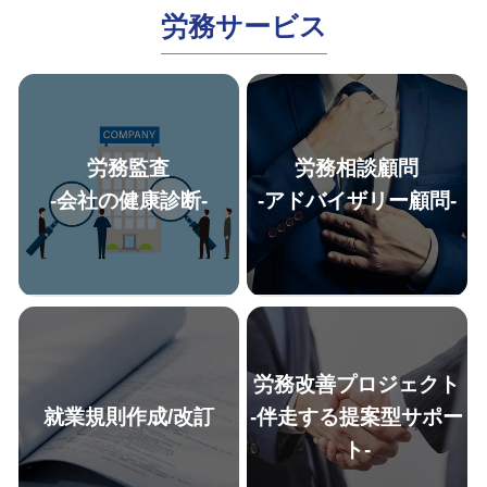
労務サービス
労務監査
労務相談顧問
-会社の健康診断-
-アドバイザリー顧問-
労務改善プロジェクト
就業規則作成/改訂
-伴走する提案型サポー
ト-
「経営リスク削減のためにも、
迅速なレスポンスで、人事労務