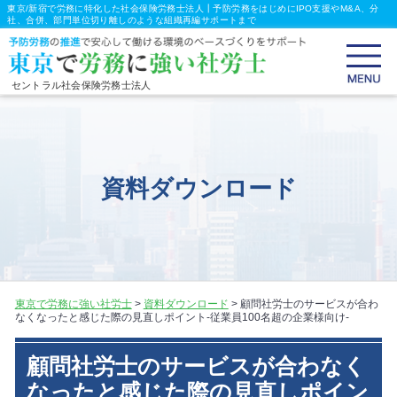
東京/新宿で労務に特化した社会保険労務士法人┃予防労務をはじめにIPO支援やM&A、分
社、合併、部門単位切り離しのような組織再編サポートまで
セントラル社会保険労務士法人
資料ダウンロード
東京で労務に強い社労士
>
資料ダウンロード
>
顧問社労士のサービスが合わ
なくなったと感じた際の見直しポイント-従業員100名超の企業様向け-
顧問社労士のサービスが合わなく
なったと感じた際の見直しポイン