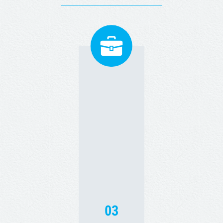
国の方針で効率化されていると
100名～300名など数百名規模の
はいえ、まだまだ社会保険手続
給与計算にご対応いたします。
きは煩雑です。本業に注力いた
企業の特徴にあわせた業務フロ
だくためにも当法人は社会保険
ーの構築、年間業務カレンダー
手続きのアウトソーシングをサ
にて作業スケジュールを提示し
ービスとして提供しておりま
ています。給与計算業務を確実
す。
かつスムーズに行うため、業務
フロー変更などご提案いただい
た場合、業務効率化・改善等に
向けてサポートしています。
03