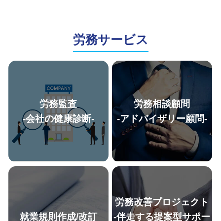
労務サービス
労務監査
労務相談顧問
-会社の健康診断-
-アドバイザリー顧問-
労務改善プロジェクト
就業規則作成/改訂
-伴走する提案型サポー