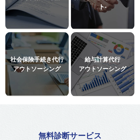
ト-
「経営リスク削減のためにも、
迅速なレスポンスで、人事労務
定着率向上のためにも労務リス
の課題解決と人事部長がすぐと
クを削減したいが、何から手を
なりにいるような安心感を提供
つければいいかわからない」、
いたします。基本的な相談か
「働き方改革関連法、その他労
ら、目の前で起きている権利の
働法の改正に対応できているか
主張、トラブルの火消しの初動
不安」という経営者・人事労務
対応のための相談等にご対応い
社会保険手続き代行
給与計算代行
担当者の方はまずは「労務監
たします。その他、経営者や人
査」で現状を可視化することを
事労務担当者が知っておくべき
アウトソーシング
アウトソーシング
推奨いたします。
法改正の情報をタイムリーにお
伝えいたします。
就業規則の雛形はインターネッ
労務監査の結果に基づき、貴社
トで手に入る時代です。そのよ
の人事労務の課題の優先順位を
うな時代だからこそ、専門家が
付け、毎月、伴走しながら改善
貴社の状況によってオーダーメ
サポートをいたします。
イドで作成するリスクヘッジ型
の就業規則を大切にしていま
す。選べる3プラン式にすること
で、貴社のご要望にも合わせや
無料診断サービス
すいメニューにしています。